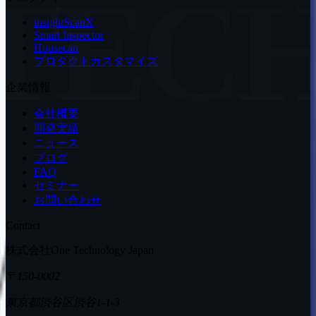
TEC
insightScanX
Smart Inspector
Housecan
プロダクトカスタマイズ
企業情報
会社概要
開発実績
ニュース
ブログ
FAQ
セミナー
お問い合わせ
Contact
株式会社One Technology Japan
〒150-0002
東京都渋谷区渋谷1-1-3