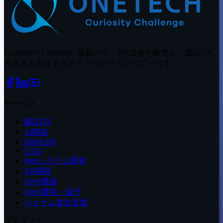
Curiosity × Challenge. 最新のAI・XR技術を駆使し、建設DX
の未来を創造するテクノロジーカンパニーです。
サービス
建設DX
AI開発
BIM/CIM
CAD
Webシステム開発
XR開発
AWS構築
AWS運用・保守
ベトナム進出支援
プロダクト