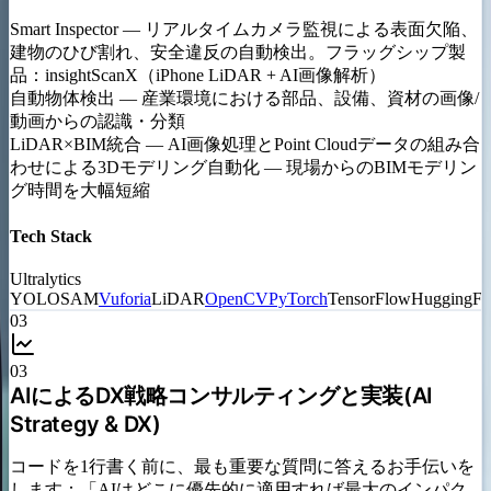
Smart Inspector
—
リアルタイムカメラ監視による表面欠陥、
建物のひび割れ、安全違反の自動検出。フラッグシップ製
品：insightScanX（iPhone LiDAR + AI画像解析）
自動物体検出
—
産業環境における部品、設備、資材の画像/
動画からの認識・分類
LiDAR×BIM統合
—
AI画像処理とPoint Cloudデータの組み合
わせによる3Dモデリング自動化 — 現場からのBIMモデリン
グ時間を大幅短縮
Tech Stack
Ultralytics
YOLO
SAM
Vuforia
LiDAR
OpenCV
PyTorch
TensorFlow
HuggingFa
03
03
AIによるDX戦略コンサルティングと実装(AI
Strategy & DX)
コードを1行書く前に、最も重要な質問に答えるお手伝いを
します：「AIはどこに優先的に適用すれば最大のインパク