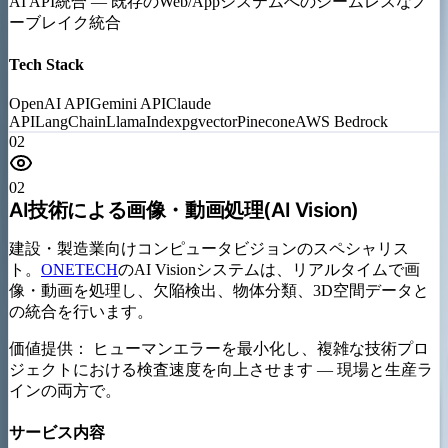
AI API統合
—
既存のWeb/Appシステムへのシームレスなノ
ーブレイク統合
Tech Stack
OpenAI API
Gemini API
Claude
API
LangChain
LlamaIndex
pgvector
Pinecone
AWS Bedrock
02
02
AI技術による画像・動画処理(AI Vision)
建設・製造業向けコンピュータビジョンのスペシャリス
ト。
ONETECH
のAI Visionシステムは、リアルタイムで画
像・動画を処理し、欠陥検出、物体分類、3D空間データと
の統合を行います。
価値提供：
ヒューマンエラーを最小化し、複雑な技術プロ
ジェクトにおける検査速度を向上させます — 現場と生産ラ
インの両方で。
サービス内容