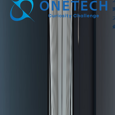
サービス
建設DX・AI活用支援
建設DX
AI開発
建設向けソフトウェア
開発
図面化・BIM/CAD支援
BIM/CIM
CAD
Web・クラウド開発
Webシステム開発
クラウドコンサルティ
ング
AWS構築
AWS運用・保守
AWS移行
AWSパートナー
AWS
構築実績
XR・3D可視化支援
XR開発
AR開発
VR開発
ベトナム・オフショア支援
ベトナム進出支援
エンジニア採用
支援
プロダクト
プロダクト
insightScanX
Smart Home Inspection
Housecan
プロダ