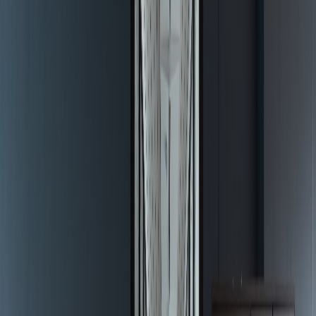
クトカスタマイズ
関連サービス
実績・事例
実績一覧
パートナー企業一覧
実績一覧
建設DX
XR・3D
ブログ・資料
ブログ・資料
お知らせ
建設DXコラム
AI・DX活用コラム
資
料ダウンロード
お客様の声
会社情報
会社情報
セミナー
会社概要
社長メッセージ
ミッション・ビジ
ョン・バリュー
リーダーシップ
沿革
FAQ
セキュリティ
|
|
JP
EN
VN
今すぐ相談する
HOME
サービス