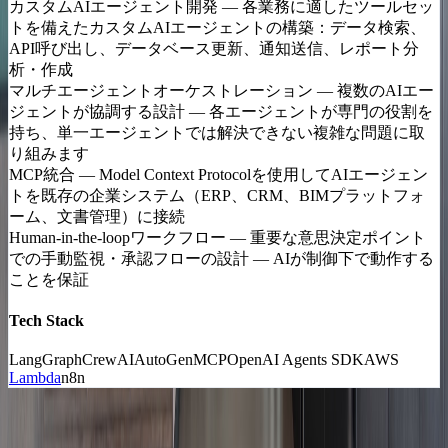
カスタムAIエージェント開発
—
各業務に適したツールセッ
トを備えたカスタムAIエージェントの構築：データ検索、
API呼び出し、データベース更新、通知送信、レポート分
析・作成
マルチエージェントオーケストレーション
—
複数のAIエー
ジェントが協調する設計 — 各エージェントが専門の役割を
持ち、単一エージェントでは解決できない複雑な問題に取
り組みます
MCP統合
—
Model Context Protocolを使用してAIエージェン
トを既存の企業システム（ERP、CRM、BIMプラットフォ
ーム、文書管理）に接続
Human-in-the-loopワークフロー
—
重要な意思決定ポイント
での手動監視・承認フローの設計 — AIが制御下で動作する
ことを保証
Tech Stack
LangGraph
CrewAI
AutoGen
MCP
OpenAI Agents SDK
AWS
Lambda
n8n