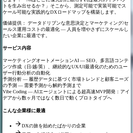
トを生み出せるか？」そこから、測定可能で実装可能でス
ケール可能な実践的なDXロードマップを構築します。
価値提供：
データドリブンな意思決定とマーケティング/セ
ールス運用コストの最適化 — 人員を増やさずにスケールし
たい企業に最適です。
サービス内容
マーケティングオートメーションAI
—
SEO、多言語コンテ
ンツ作成（日/越/英）、継続的なUX/UI最適化のためのユー
ザー行動分析の自動化
予測分析
—
履歴データに基づく市場トレンドと顧客ニーズ
の予測 — 需要予測から解約予測まで
Vibe Coding
—
AIエージェントによる超高速MVP開発：アイ
デアから数ヶ月ではなく数日で動くプロトタイプへ
こんな企業様に最適
DXの旅を始めたばかりの企業