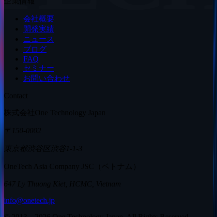
企業情報
会社概要
開発実績
ニュース
ブログ
FAQ
セミナー
お問い合わせ
Contact
株式会社One Technology Japan
〒150-0002
東京都渋谷区渋谷1-1-3
OneTech Asia Company JSC（ベトナム）
647 Ly Thuong Kiet, HCMC, Vietnam
info@onetech.jp
© 2013 –
2026
One Technology Japan. All Rights Reserved.