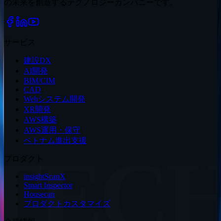
の未来を創造するテクノロジーカンパニーです。
サービス
建設DX
AI開発
BIM/CIM
CAD
Webシステム開発
XR開発
AWS構築
AWS運用・保守
ベトナム進出支援
TEC
プロダクト
insightScanX
Smart Inspector
Housecan
プロダクトカスタマイズ