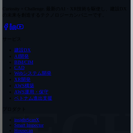
Curiosity × Challenge. 最新のAI・XR技術を駆使し、建設DX
の未来を創造するテクノロジーカンパニーです。
サービス
建設DX
AI開発
BIM/CIM
CAD
Webシステム開発
XR開発
AWS構築
AWS運用・保守
ベトナム進出支援
TEC
プロダクト
insightScanX
Smart Inspector
Housecan