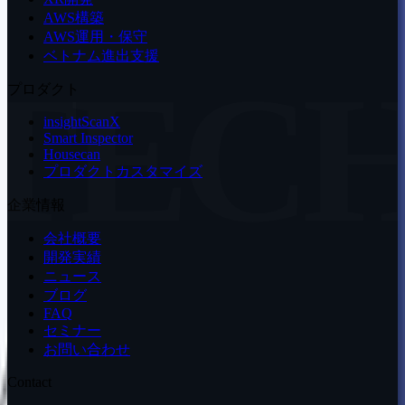
AWS構築
AWS運用・保守
ベトナム進出支援
TEC
プロダクト
insightScanX
Smart Inspector
Housecan
プロダクトカスタマイズ
企業情報
会社概要
開発実績
ニュース
ブログ
FAQ
セミナー
お問い合わせ
Contact