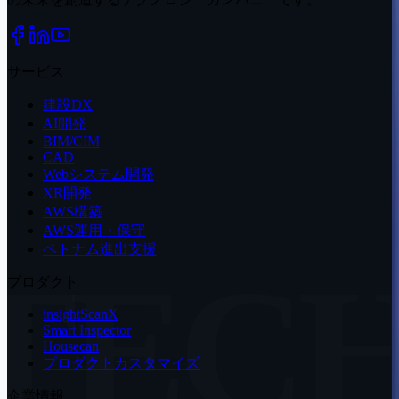
サービス
建設DX
AI開発
BIM/CIM
CAD
Webシステム開発
XR開発
AWS構築
AWS運用・保守
ベトナム進出支援
TEC
プロダクト
insightScanX
Smart Inspector
Housecan
プロダクトカスタマイズ
企業情報