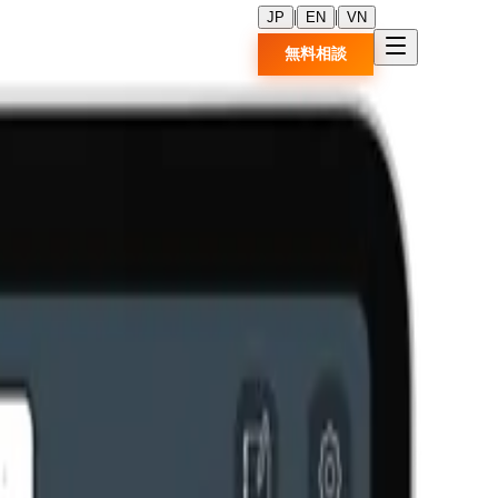
|
|
JP
EN
VN
無料相談
築実績