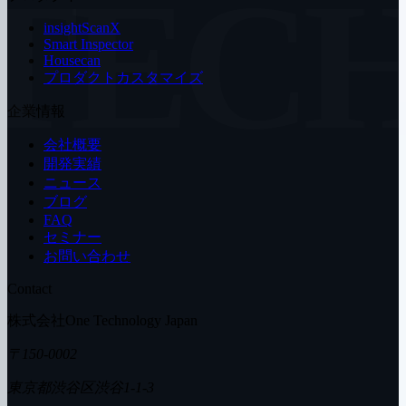
TEC
insightScanX
Smart Inspector
Housecan
プロダクトカスタマイズ
企業情報
会社概要
開発実績
ニュース
ブログ
FAQ
セミナー
お問い合わせ
Contact
株式会社One Technology Japan
〒150-0002
東京都渋谷区渋谷1-1-3