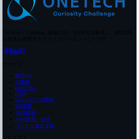
Curiosity × Challenge. 最新のAI・XR技術を駆使し、建設DX
の未来を創造するテクノロジーカンパニーです。
サービス
建設DX
AI開発
BIM/CIM
CAD
Webシステム開発
XR開発
AWS構築
AWS運用・保守
ベトナム進出支援
プロダクト