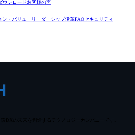
ダウンロード
お客様の声
ョン・バリュー
リーダーシップ
沿革
FAQ
セキュリティ
技術を駆使し、建設DXの未来を創造するテクノロジーカンパニーです。