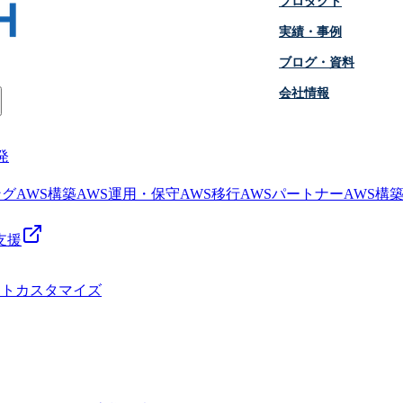
プロダクト
実績・事例
ブログ・資料
会社情報
発
ング
AWS構築
AWS運用・保守
AWS移行
AWSパートナー
AWS構
支援
クトカスタマイズ