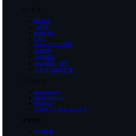
サービス
建設DX
AI開発
BIM/CIM
CAD
Webシステム開発
XR開発
AWS構築
AWS運用・保守
ベトナム進出支援
プロダクト
insightScanX
Smart Inspector
Housecan
プロダクトカスタマイズ
企業情報
会社概要