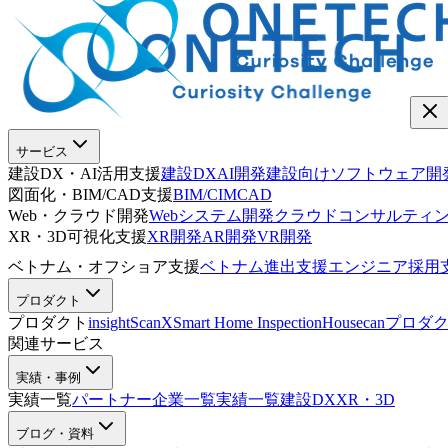
サービス
建設DX・AI活用支援
建設DX
AI開発
建設向けソフトウェア開
図面化・BIM/CAD支援
BIM/CIM
CAD
Web・クラウド開発
Webシステム開発
クラウドコンサルティ
XR・3D可視化支援
XR開発
AR開発
VR開発
ベトナム・オフショア支援
ベトナム進出支援
エンジニア採用
プロダクト
プロダクト
insightScanX
Smart Home Inspection
Housecan
プロダ
関連サービス
実績・事例
実績一覧
パートナー企業一覧
実績一覧
建設DX
XR・3D
ブログ・資料