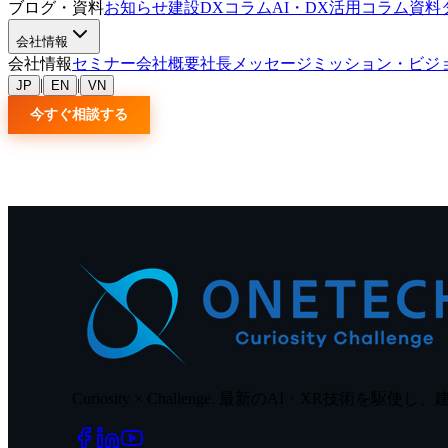
ブログ・資料
お知らせ
建設DXコラム
AI・DX活用コラム
資料
会社情報
会社情報
セミナー
会社概要
社長メッセージ
ミッション・ビジ
|
|
JP
EN
VN
今すぐ相談する
Curiosity × Challenge. 最新のAI・XR