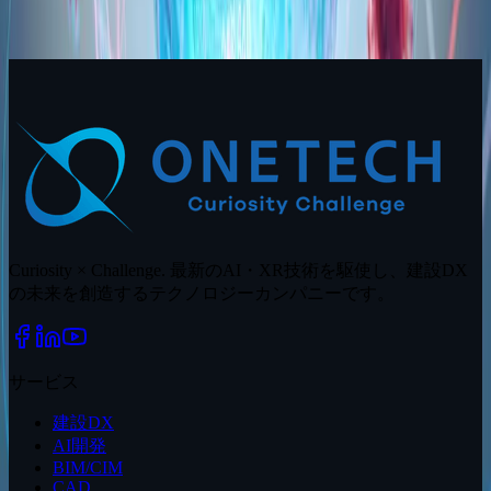
Meta Quest3でARマニュアルを活用！【HoloLensアプリ
の移植】で保守メンテナンスアプリ制作実績！
Curiosity × Challenge. 最新のAI・XR技術を駆使し、建設DX
の未来を創造するテクノロジーカンパニーです。
サービス
建設DX
AI開発
BIM/CIM
CAD