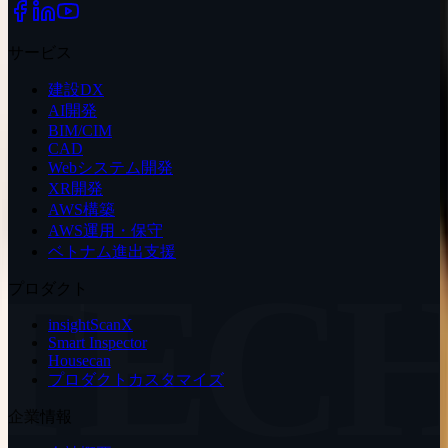
サービス
建設DX
AI開発
BIM/CIM
CAD
Webシステム開発
XR開発
AWS構築
AWS運用・保守
ベトナム進出支援
TEC
プロダクト
insightScanX
Smart Inspector
Housecan
プロダクトカスタマイズ
企業情報