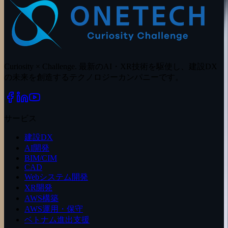
Curiosity × Challenge. 最新のAI・XR技術を駆使し、建設DX
の未来を創造するテクノロジーカンパニーです。
サービス
建設DX
AI開発
BIM/CIM
CAD
Webシステム開発
XR開発
AWS構築
AWS運用・保守
ベトナム進出支援