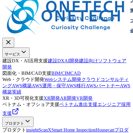
サービス
建設DX・AI活用支援
建設DX
AI開発
建設向けソフトウェア
開発
図面化・BIM/CAD支援
BIM/CIM
CAD
Web・クラウド開発
Webシステム開発
クラウドコンサルティ
ング
AWS構築
AWS運用・保守
AWS移行
AWSパートナー
AWS
構築実績
XR・3D可視化支援
XR開発
AR開発
VR開発
ベトナム・オフショア支援
ベトナム進出支援
エンジニア採用
支援
プロダクト
プロダクト
insightScanX
Smart Home Inspection
Housecan
プロダ