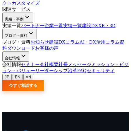
クトカスタマイズ
関連サービス
実績・事例
実績一覧
パートナー企業一覧
実績一覧
建設DX
XR・3D
ブログ・資料
ブログ・資料
お知らせ
建設DXコラム
AI・DX活用コラム
資
料ダウンロード
お客様の声
会社情報
会社情報
セミナー
会社概要
社長メッセージ
ミッション・ビジ
ョン・バリュー
リーダーシップ
沿革
FAQ
セキュリティ
|
|
JP
EN
VN
今すぐ相談する