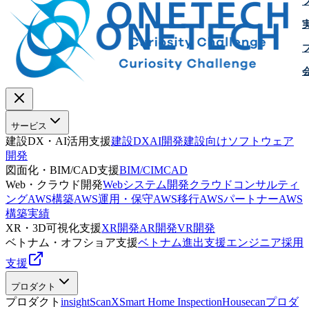
サービス
建設DX・AI活用支援
建設DX
AI開発
建設向けソフトウェア
開発
図面化・BIM/CAD支援
BIM/CIM
CAD
Web・クラウド開発
Webシステム開発
クラウドコンサルティ
ング
AWS構築
AWS運用・保守
AWS移行
AWSパートナー
AWS
構築実績
XR・3D可視化支援
XR開発
AR開発
VR開発
ベトナム・オフショア支援
ベトナム進出支援
エンジニア採用
支援
プロダクト
プロダクト
insightScanX
Smart Home Inspection
Housecan
プロダ