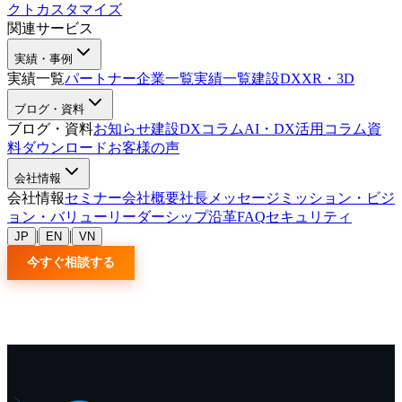
クトカスタマイズ
関連サービス
実績・事例
実績一覧
パートナー企業一覧
実績一覧
建設DX
XR・3D
ブログ・資料
ブログ・資料
お知らせ
建設DXコラム
AI・DX活用コラム
資
料ダウンロード
お客様の声
会社情報
会社情報
セミナー
会社概要
社長メッセージ
ミッション・ビジ
ョン・バリュー
リーダーシップ
沿革
FAQ
セキュリティ
|
|
JP
EN
VN
今すぐ相談する