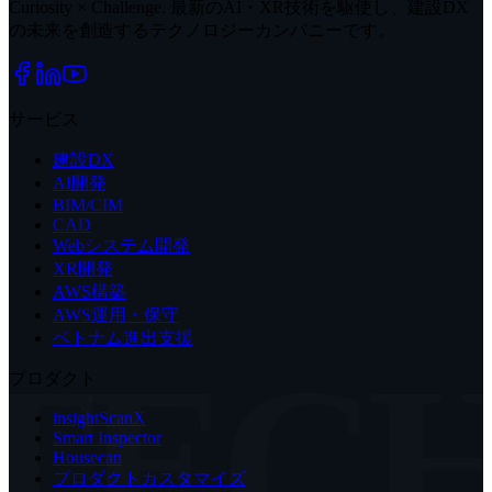
Curiosity × Challenge. 最新のAI・XR技術を駆使し、建設DX
の未来を創造するテクノロジーカンパニーです。
サービス
建設DX
AI開発
BIM/CIM
CAD
Webシステム開発
XR開発
AWS構築
AWS運用・保守
ベトナム進出支援
TEC
プロダクト
insightScanX
Smart Inspector
Housecan
プロダクトカスタマイズ