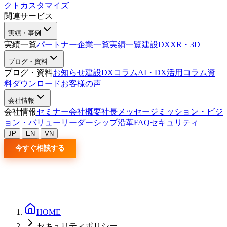
クトカスタマイズ
関連サービス
実績・事例
実績一覧
パートナー企業一覧
実績一覧
建設DX
XR・3D
ブログ・資料
ブログ・資料
お知らせ
建設DXコラム
AI・DX活用コラム
資
料ダウンロード
お客様の声
会社情報
会社情報
セミナー
会社概要
社長メッセージ
ミッション・ビジ
ョン・バリュー
リーダーシップ
沿革
FAQ
セキュリティ
|
|
JP
EN
VN
今すぐ相談する
HOME
セキュリティポリシー