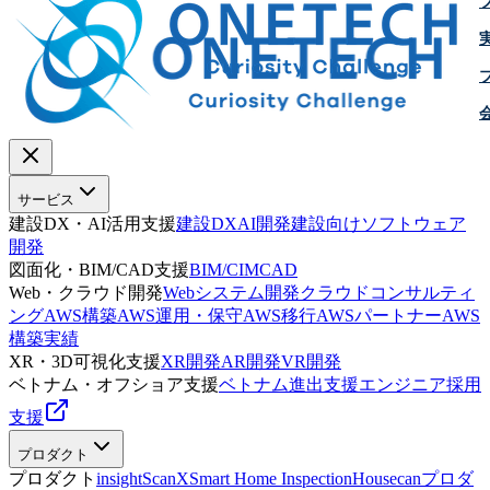
サービス
建設DX・AI活用支援
建設DX
AI開発
建設向けソフトウェア
開発
図面化・BIM/CAD支援
BIM/CIM
CAD
Web・クラウド開発
Webシステム開発
クラウドコンサルティ
ング
AWS構築
AWS運用・保守
AWS移行
AWSパートナー
AWS
構築実績
XR・3D可視化支援
XR開発
AR開発
VR開発
ベトナム・オフショア支援
ベトナム進出支援
エンジニア採用
支援
プロダクト
プロダクト
insightScanX
Smart Home Inspection
Housecan
プロダ