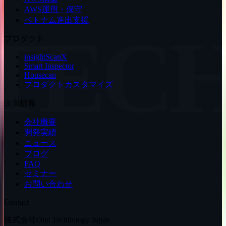
AWS運用・保守
ベトナム進出支援
TEC
プロダクト
insightScanX
Smart Inspector
Housecan
プロダクトカスタマイズ
企業情報
会社概要
開発実績
ニュース
ブログ
FAQ
セミナー
お問い合わせ
Contact
株式会社One Technology Japan