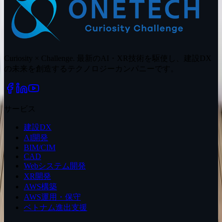
Curiosity × Challenge. 最新のAI・XR技術を駆使し、建設DX
の未来を創造するテクノロジーカンパニーです。
サービス
建設DX
AI開発
BIM/CIM
CAD
Webシステム開発
XR開発
AWS構築
AWS運用・保守
ベトナム進出支援