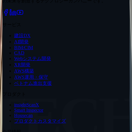
の未来を創造するテクノロジーカンパニーです。
サービス
建設DX
AI開発
BIM/CIM
CAD
Webシステム開発
XR開発
AWS構築
AWS運用・保守
ベトナム進出支援
TEC
プロダクト
insightScanX
Smart Inspector
Housecan
プロダクトカスタマイズ
企業情報