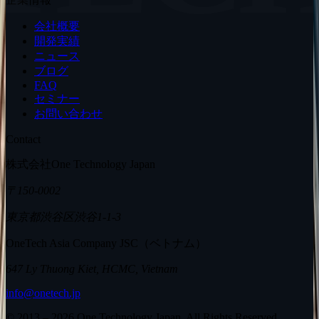
会社概要
開発実績
ニュース
ブログ
FAQ
セミナー
お問い合わせ
Contact
株式会社One Technology Japan
〒150-0002
東京都渋谷区渋谷1-1-3
OneTech Asia Company JSC（ベトナム）
647 Ly Thuong Kiet, HCMC, Vietnam
info@onetech.jp
© 2013 –
2026
One Technology Japan. All Rights Reserved.