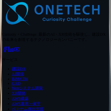
Curiosity × Challenge. 最新のAI・XR技術を駆使し、建設DX
の未来を創造するテクノロジーカンパニーです。
サービス
建設DX
AI開発
BIM/CIM
CAD
Webシステム開発
XR開発
AWS構築
AWS運用・保守
ベトナム進出支援