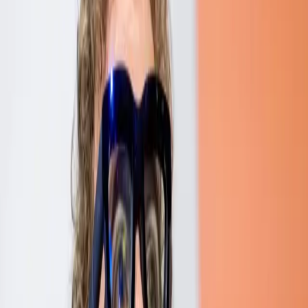
社員旅行
BLOG
社員旅行
カテゴリ別のブログ記事
社員旅行
MetaAROrion-非常に印象的ですが、将来的にはス
マートフォンに置き換わると予想されますか?
公式コードネームProjectNazareであるOrionは拡張現実メガネ
で、Metaは既存のRay-BanMetaシリーズのメガネを「真の」
ARメガネと呼ぶことで区別しています。
2024/10/29