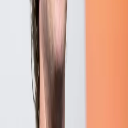
高速道路5,000km・鉄道8路線——ベトナム建設ラッシ
ュで日本企業に何が起きるか
2026/07/29
ベトナム不動産2026年Q1｜HCMC供給不足とハノイ躍
進の理由
2026/07/29