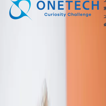
サービス
建設DX・AI活用支援
建設DX
AI開発
建設向けソフトウェア
開発
図面化・BIM/CAD支援
BIM/CIM
CAD
Web・クラウド開発
Webシステム開発
クラウドコンサルティ
ング
AWS構築
AWS運用・保守
AWS移行
AWSパートナー
AWS
構築実績
XR・3D可視化支援
XR開発
AR開発
VR開発
ベトナム・オフショア支援
ベトナム進出支援
エンジニア採用
支援
プロダクト
プロダクト
insightScanX
Smart Home Inspection
Housecan
プロダ