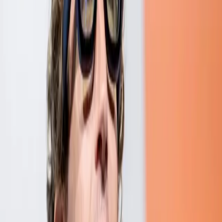
タグ
UNITY AR/VR/MR
(
85
)
OneTechAsia
(
76
)
Technology
(
70
)
AI人工
知能
(
65
)
オフショア開発
(
50
)
AR拡張現実
(
45
)
BIM
(
45
)
VR仮想
現実（Virtual Reality）
(
45
)
AWS
(
43
)
Vietnam and Japan
(
41
)
最新記事
人気記事
点群データをBIMに変換する方法【ReCap×Revit完全ガ
イド2026年版】
2026/08/04