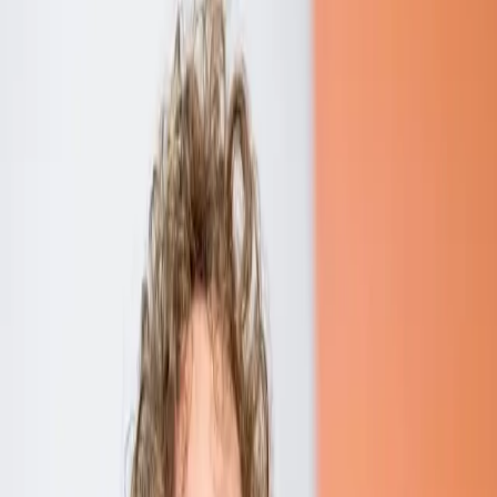
クトカスタマイズ
関連サービス
実績・事例
実績一覧
パートナー企業一覧
実績一覧
建設DX
XR・3D
ブログ・資料
ブログ・資料
お知らせ
建設DXコラム
AI・DX活用コラム
資
料ダウンロード
お客様の声
会社情報
会社情報
セミナー
会社概要
社長メッセージ
ミッション・ビジ
ョン・バリュー
リーダーシップ
沿革
FAQ
セキュリティ
|
|
JP
EN
VN
今すぐ相談する
HOME
ブログ