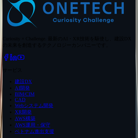
Curiosity × Challenge. 最新のAI・XR技術を駆使し、建設DX
の未来を創造するテクノロジーカンパニーです。
サービス
建設DX
AI開発
BIM/CIM
CAD
Webシステム開発
XR開発
AWS構築
AWS運用・保守
ベトナム進出支援