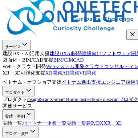
サービス
建設DX・AI活用支援
建設DX
AI開発
建設向けソフトウェア開
図面化・BIM/CAD支援
BIM/CIM
CAD
Web・クラウド開発
Webシステム開発
クラウドコンサルティ
XR・3D可視化支援
XR開発
AR開発
VR開発
ベトナム・オフショア支援
ベトナム進出支援
エンジニア採用
プロダクト
プロダクト
insightScanX
Smart Home Inspection
Housecan
プロダ
関連サービス
実績・事例
実績一覧
パートナー企業一覧
実績一覧
建設DX
XR・3D
ブログ・資料