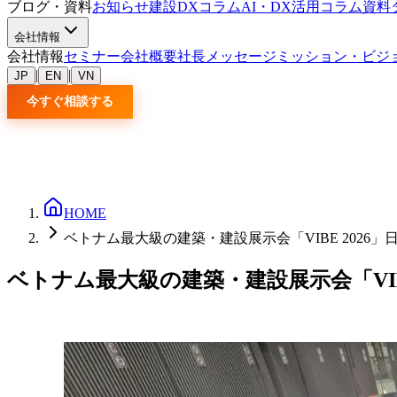
ブログ・資料
お知らせ
建設DXコラム
AI・DX活用コラム
資料
会社情報
会社情報
セミナー
会社概要
社長メッセージ
ミッション・ビジ
|
|
JP
EN
VN
今すぐ相談する
HOME
ベトナム最大級の建築・建設展示会「VIBE 2026」
ベトナム最大級の建築・建設展示会「VIB