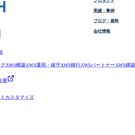
プロダクト
実績・事例
ブログ・資料
会社情報
発
ング
AWS構築
AWS運用・保守
AWS移行
AWSパートナー
AWS構
支援
クトカスタマイズ