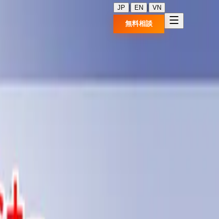
|
|
JP
EN
VN
無料相談
築実績