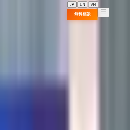
|
|
JP
EN
VN
無料相談
築実績