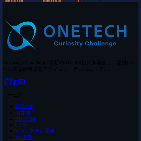
Curiosity × Challenge. 最新のAI・XR技術を駆使し、建設DX
の未来を創造するテクノロジーカンパニーです。
サービス
建設DX
AI開発
BIM/CIM
CAD
Webシステム開発
XR開発