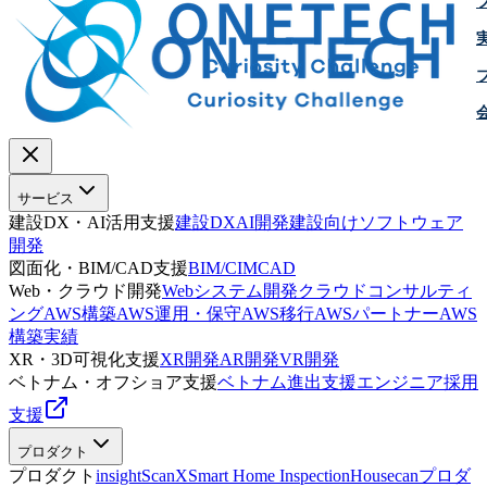
サービス
建設DX・AI活用支援
建設DX
AI開発
建設向けソフトウェア
開発
図面化・BIM/CAD支援
BIM/CIM
CAD
Web・クラウド開発
Webシステム開発
クラウドコンサルティ
ング
AWS構築
AWS運用・保守
AWS移行
AWSパートナー
AWS
構築実績
XR・3D可視化支援
XR開発
AR開発
VR開発
ベトナム・オフショア支援
ベトナム進出支援
エンジニア採用
支援
プロダクト
プロダクト
insightScanX
Smart Home Inspection
Housecan
プロダ