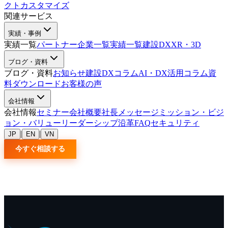
クトカスタマイズ
関連サービス
実績・事例
実績一覧
パートナー企業一覧
実績一覧
建設DX
XR・3D
ブログ・資料
ブログ・資料
お知らせ
建設DXコラム
AI・DX活用コラム
資
料ダウンロード
お客様の声
会社情報
会社情報
セミナー
会社概要
社長メッセージ
ミッション・ビジ
ョン・バリュー
リーダーシップ
沿革
FAQ
セキュリティ
|
|
JP
EN
VN
今すぐ相談する