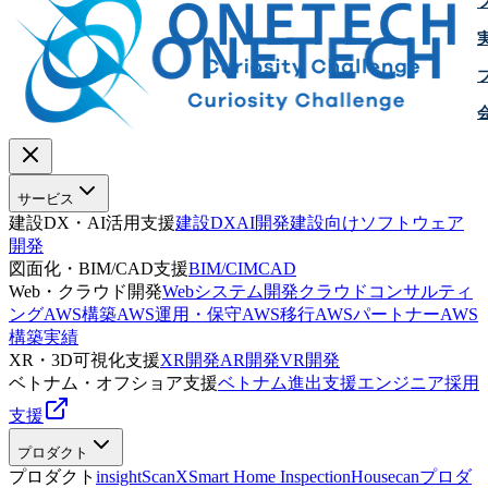
サービス
建設DX・AI活用支援
建設DX
AI開発
建設向けソフトウェア
開発
図面化・BIM/CAD支援
BIM/CIM
CAD
Web・クラウド開発
Webシステム開発
クラウドコンサルティ
ング
AWS構築
AWS運用・保守
AWS移行
AWSパートナー
AWS
構築実績
XR・3D可視化支援
XR開発
AR開発
VR開発
ベトナム・オフショア支援
ベトナム進出支援
エンジニア採用
支援
プロダクト
プロダクト
insightScanX
Smart Home Inspection
Housecan
プロダ