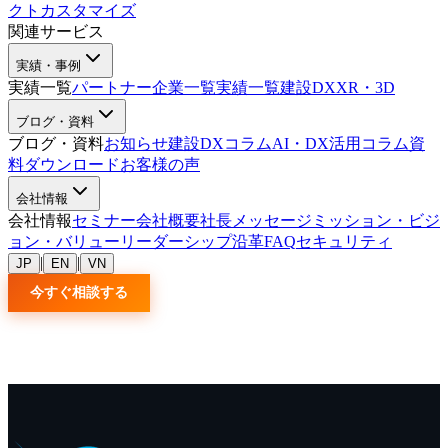
クトカスタマイズ
関連サービス
実績・事例
実績一覧
パートナー企業一覧
実績一覧
建設DX
XR・3D
ブログ・資料
ブログ・資料
お知らせ
建設DXコラム
AI・DX活用コラム
資
料ダウンロード
お客様の声
会社情報
会社情報
セミナー
会社概要
社長メッセージ
ミッション・ビジ
ョン・バリュー
リーダーシップ
沿革
FAQ
セキュリティ
|
|
JP
EN
VN
今すぐ相談する